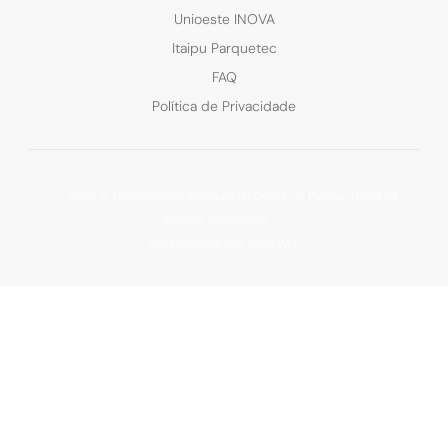
Unioeste INOVA
Itaipu Parquetec
FAQ
Política de Privacidade
2026 © Universidade Estadual do Oeste do Paraná. Todos os
direitos reservados.
Desenvolvido por: Pixel Web