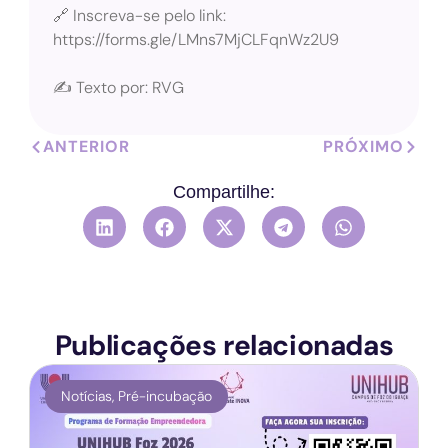
🔗 Inscreva-se pelo link:
https://forms.gle/LMns7MjCLFqnWz2U9
✍️ Texto por: RVG
ANTERIOR
PRÓXIMO
Compartilhe:
Publicações relacionadas
Notícias
,
Pré-incubação